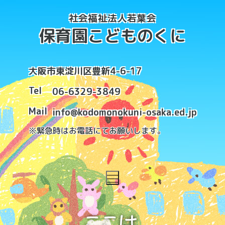
コ
社会福祉法人若葉会
ン
保育園こどものくに
テ
ン
ツ
大阪市東淀川区豊新4-6-17
へ
ス
Tel
06-6329-3849
キ
Mail
info@kodomonokuni-osaka.ed.jp
ッ
※緊急時はお電話にてお願いします。
プ