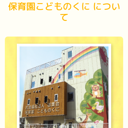
園の情報
求人情報
保育園こどものくに につい
て