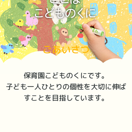
検
索:
トップページ
ごあいさつ
園の紹介
園舎の紹介
特別保育
保育園こどものくにです。
園の1日
地図アクセス
子ども一人ひとりの個性を大切に伸ば
年間行事
お知らせ
すことを目指しています。
フォトアルバムコーナー
Q&Aよくある質問
園長だより
お問い合わせ