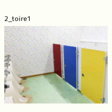
検
索:
2_toire1
トップページ
園の紹介
園舎の紹介
特別保育
園の1日
地図アクセス
年間行事
お知らせ
フォトアルバムコーナー
Q&Aよくある質問
園長だより
お問い合わせ