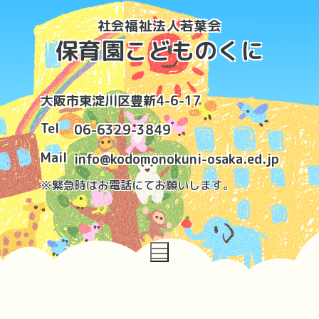
コ
社会福祉法人若葉会
ン
保育園こどものくに
テ
ン
ツ
大阪市東淀川区豊新4-6-17
へ
ス
Tel
06-6329-3849
キ
Mail
info@kodomonokuni-osaka.ed.jp
ッ
※緊急時はお電話にてお願いします。
プ